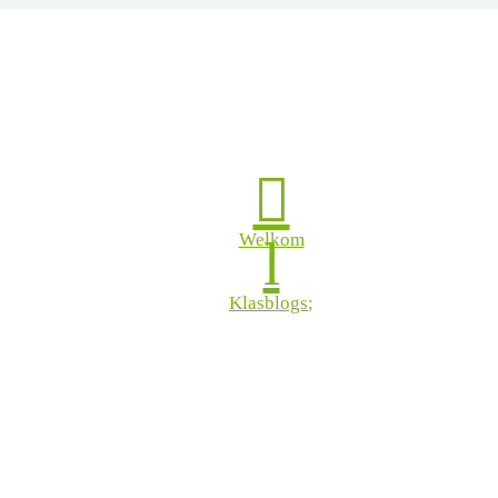

Welkom
l
Klasblogs