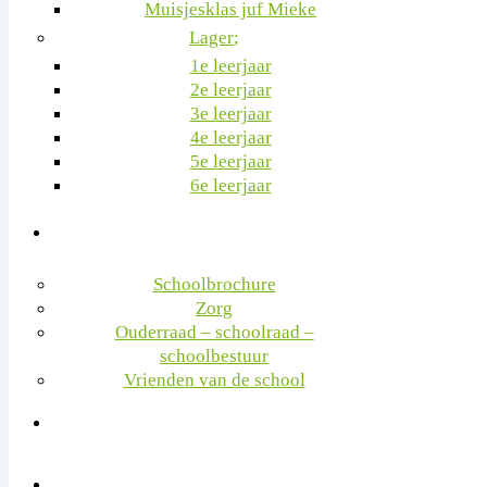
Muisjesklas juf Mieke
Lager
1e leerjaar
2e leerjaar
3e leerjaar
4e leerjaar
5e leerjaar
6e leerjaar
Schoolbrochure
Zorg
Ouderraad – schoolraad –
schoolbestuur
Vrienden van de school