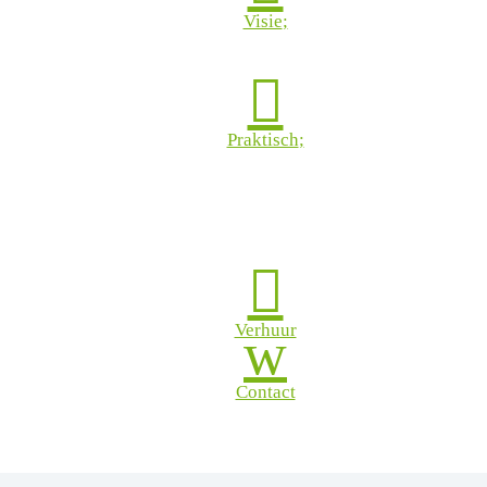
Visie

Praktisch

Verhuur
w
Contact